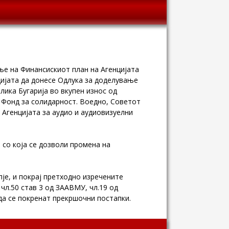
ње на Финансискиот план на Агенцијата
цијата да донесе Одлука за доделување
ика Бугарија во вкупен износ од
н Фонд за солидарност. Воедно, Советот
 Агенцијата за аудио и аудиовизуелни
 со која се дозволи промена на
је, и покрај претходно изречените
чл.50 став 3 од ЗААВМУ, чл.19 од
да се покренат прекршочни постапки.
Wingaga