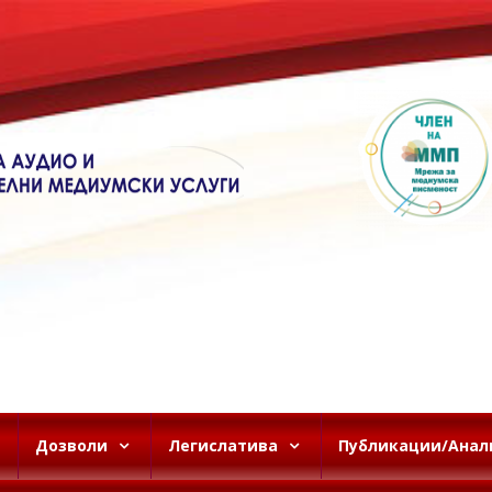
Дозволи
Легислатива
Публикации/Анал