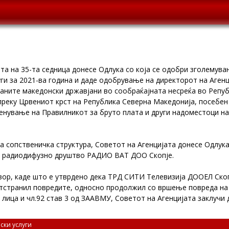
та на 35-та седница донесе Одлука со која се одобри зголемува
уги за 2021-ва година и даде одобрување на директорот на Аген
аните македонски државјани во сообраќајната несреќа во Републ
т преку Црвениот крст на Република Северна Македонија, посебе
менување на Правилникот за бруто плата и други надоместоци на
а сопственичка структура, Советот на Агенцијата донесе Одлука
о радиодифузно друштво РАДИО ВАТ ДОО Скопје.
ор, каде што е утврдено дека ТРД СИТИ Телевизија ДООЕЛ Скоп
отстранил повредите, односно продолжил со вршење повреда на 
лица и чл.92 став 3 од ЗААВМУ, Советот на Агенцијата заклучи 
ски услуги