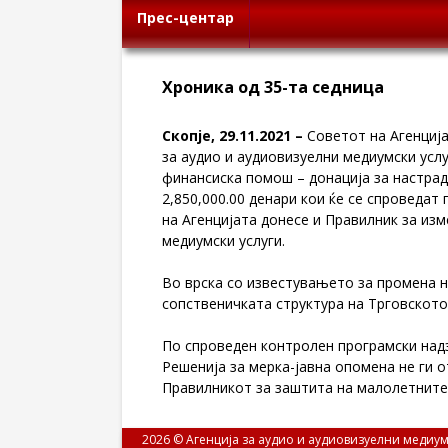
Прес-центар
Хроника од 35-та седница
Скопје, 29.11.2021 –
Советот на Агенција
за аудио и аудиовизуелни медиумски усл
финансиска помош – донација за настрад
2,850,000.00 денари кои ќе се спроведа
на Агенцијата донесе и Правилник за из
медиумски услуги.
Во врска со известувањето за промена н
сопственичката структура на Трговскот
По спроведен контролен програмски надз
Решенија за мерка-јавна опомена не ги 
Правилникот за заштита на малолетните 
2026 © Агенција за аудио и аудиовизуелни медиум