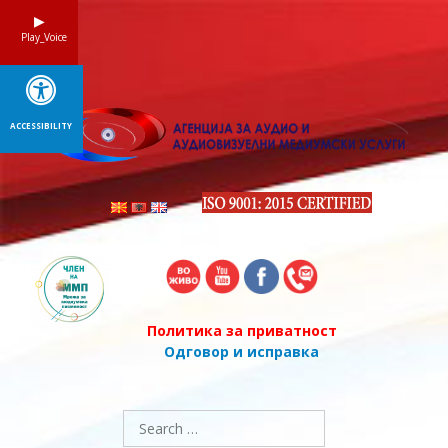
Skip
to
Play_Voice
content
ACCESSIBILITY
Политика за приватност
Одговор и исправка
Search
for: