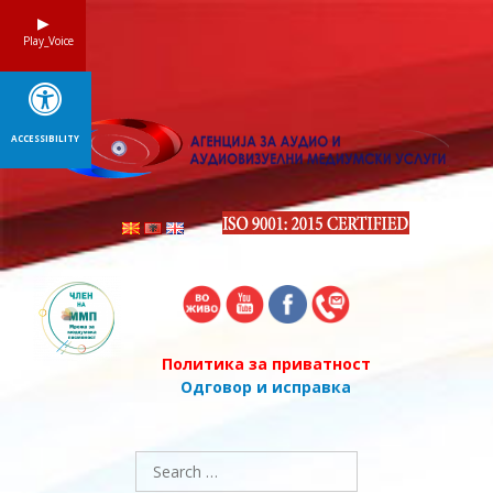
Skip
to
Play_Voice
content
ACCESSIBILITY
Политика за приватност
Одговор и исправка
Search
for: