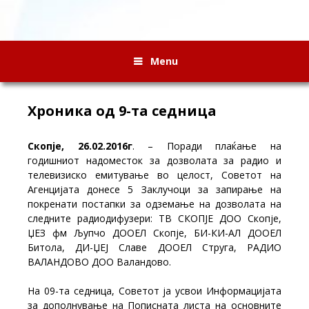
Menu
Хроника од 9-та седница
Скопје, 26.02.2016г
.
– Поради плаќање на
годишниот надоместок за дозволата за радио и
телевизиско емитување во целост, Советот на
Агенцијата донесе 5 Заклучоци за запирање на
покренати постапки за одземање на дозволата на
следните радиодифузери: ТВ СКОПЈЕ ДОО Скопје,
ЏЕЗ фм Љупчо ДООЕЛ Скопје, БИ-КИ-АЛ ДООЕЛ
Битола, ДИ-ЏЕЈ Славе ДООЕЛ Струга, РАДИО
ВАЛАНДОВО ДОО Валандово.
На 09-та седница, Советот ја усвои Информацијата
за дополнување на Пописната листа на основните