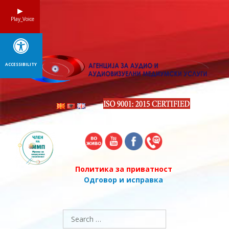
Skip
to
Play_Voice
content
ACCESSIBILITY
Политика за приватност
Одговор и исправка
Search
for: