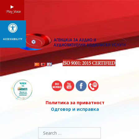
Skip
to
Play_Voice
content
ACCESSIBILITY
Политика за приватност
Одговор и исправка
Search
for: