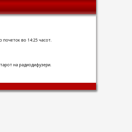
о почеток во 14:25 часот.
тарот на радиодифузери.
Wingaga
provides
unique
content
and
entertaining
resources
in
Greek.