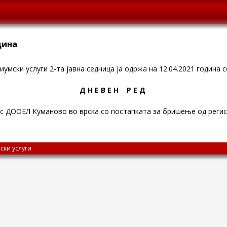
одина
умски услуги 2-та јавна седница ја одржа на 12.04.2021 година с
Д Н Е В Е Н Р Е Д
 ДООЕЛ Куманово во врска со постапката за бришење од регис
ски услуги