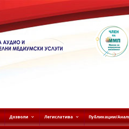
Дозволи
Легислатива
Публикации/Анал