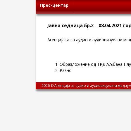
Прес-центар
Јавна седница бр.2 – 08.04.2021 г
Агенцијата за аудио и аудиовизуелни меди
Образложение од ТРД Аљбана Плус
Разно.
2026 © Агенција за аудио и аудиовизуелни медиум