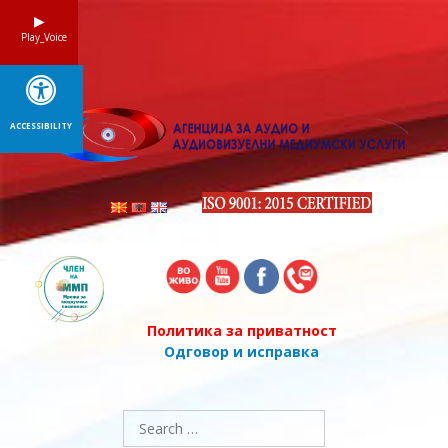
Skip
to
Play_Voice
content
ACCESSIBILITY
Политика за приватност
Одговор и исправка
Search
for: