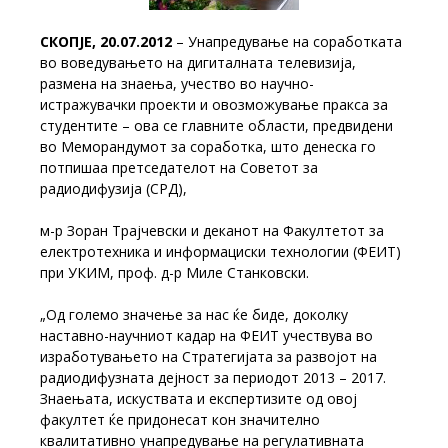
СКОПЈЕ, 20.07.2012
– Унапредување на соработката
во воведувањето на дигиталната телевизија,
размена на знаења, учество во научно-
истражувачки проекти и овозможување пракса за
студентите – ова се главните области, предвидени
во Меморандумот за соработка, што денеска го
потпишаа претседателот на Советот за
радиодифузија (СРД),
м-р Зоран Трајчевски и деканот на Факултетот за
електротехника и информациски технологии (ФЕИТ)
при УКИМ, проф. д-р Миле Станковски.
„Од големо значење за нас ќе биде, доколку
наставно-научниот кадар на ФЕИТ учествува во
изработувањето на Стратегијата за развојот на
радиодифузната дејност за периодот 2013 – 2017.
Знаењата, искуствата и експертизите од овој
факултет ќе придонесат кон значително
квалитативно унапредување на регулативната