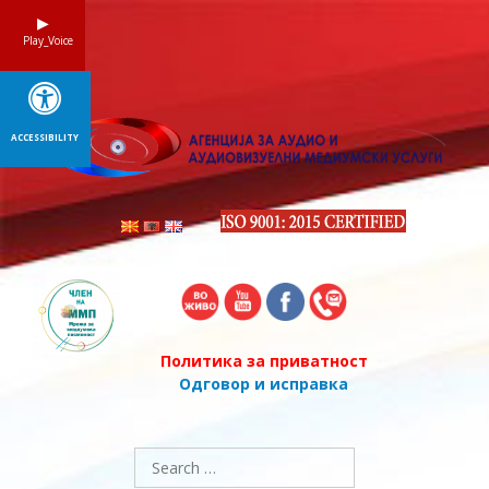
Skip
to
Play_Voice
content
ACCESSIBILITY
Политика за приватност
Одговор и исправка
Search
for: