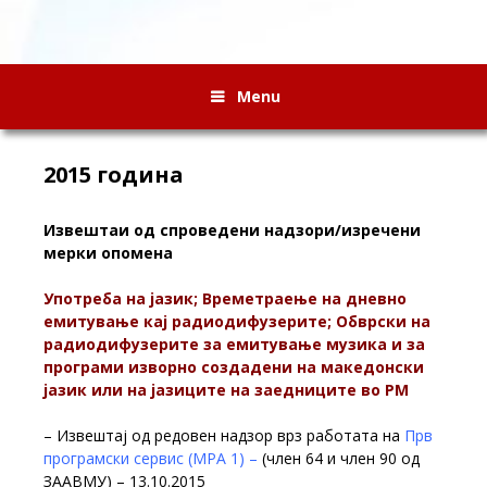
Menu
2015 година
Извештаи од спроведени надзори/изречени
мерки опомена
Употреба на јазик; Времетраење на дневно
емитување кај радиодифузерите; Обврски на
радиодифузерите за емитување музика и за
програми изворно создадени на македонски
јазик или на јазиците на заедниците во РМ
– Извештај од редовен надзор врз работата на
Прв
програмски сервис (МРА 1) –
(член 64 и член 90 од
ЗААВМУ) – 13.10.2015