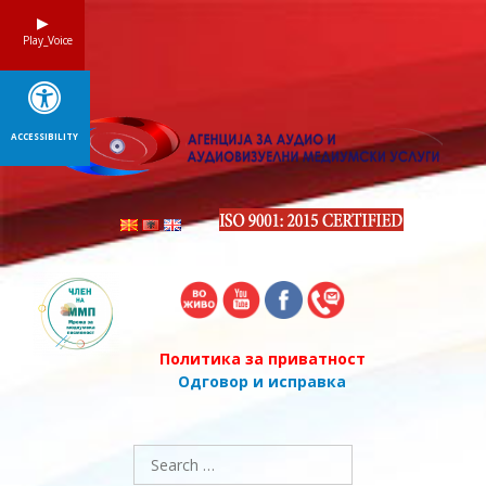
Skip
to
Play_Voice
content
ACCESSIBILITY
Политика за приватност
Одговор и исправка
Search
for: