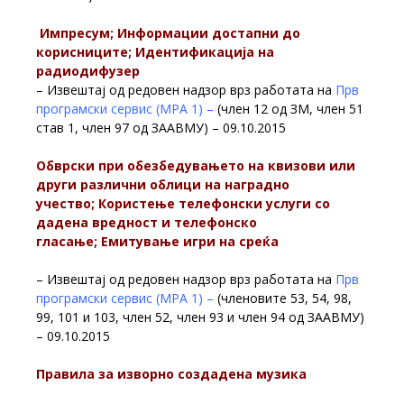
Импресум; Информации достапни до
корисниците; Идентификација на
радиодифузер
– Извештај од редовен надзор врз работата на
Прв
програмски сервис (МРА 1) –
(член 12 од ЗМ, член 51
став 1, член 97 од ЗААВМУ) – 09.10.2015
Обврски при обезбедувањето на квизови или
други различни облици на наградно
учество; Користење телефонски услуги со
дадена вредност и телефонско
гласање; Eмитување игри на среќа
– Извештај од редовен надзор врз работата на
Прв
програмски сервис (МРА 1) –
(членовите 53, 54, 98,
99, 101 и 103, член 52, член 93 и член 94 од ЗААВМУ)
– 09.10.2015
Правила за изворно создадена музика