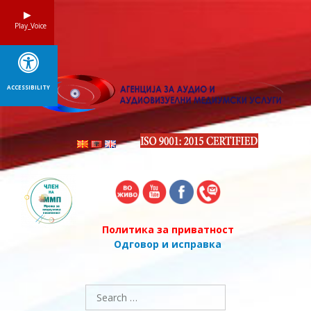
Skip
to
Play_Voice
content
ACCESSIBILITY
Политика за приватност
Одговор и исправка
Search
for: