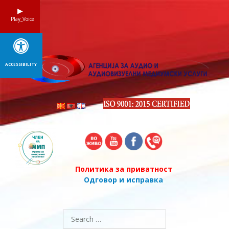
Skip
to
Play_Voice
content
ACCESSIBILITY
Политика за приватност
Одговор и исправка
Search
for: