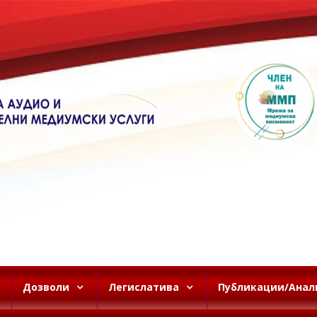
Дозволи
Легислатива
Публикации/Анал