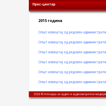
Прес-центар
2015 година
Општ извештај од редовен административ
Општ извештај од редовен административ
Општ извештај од редовен административ
Општ извештај од редовен административ
Општ извештај од редовен административ
Општ извештај од редовен административ
2026 © Агенција за аудио и аудиовизуелни медиум