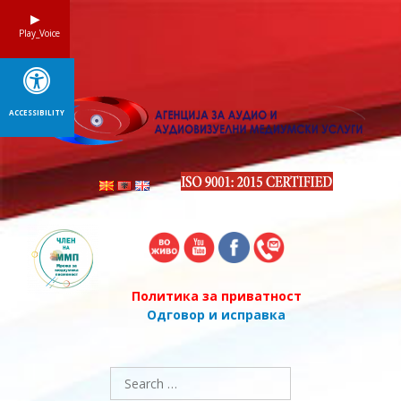
Skip
to
Play_Voice
content
ACCESSIBILITY
Политика за приватност
Одговор и исправка
Search
for: