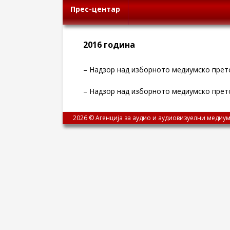
Прес-центар
2016 година
– Надзор над изборното медиумско прет
– Надзор над изборното медиумско пре
2026 © Агенција за аудио и аудиовизуелни медиум