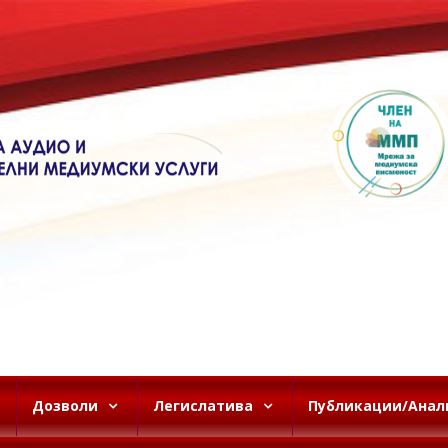
Дозволи
Легислатива
Публикации/Анал