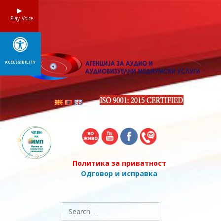
Skip
to
Play_Voice
content
ACCESSIBILITY
Политика за приватност
Одговор и исправка
Search
for: