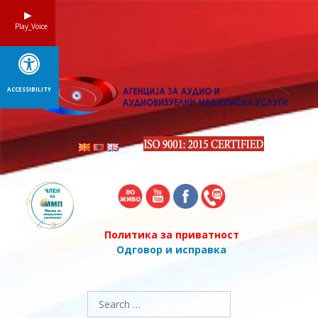
Skip
to
Play_Voice
content
ACCESSIBILITY
Политика за приватност
Одговор и исправка
Search
for: