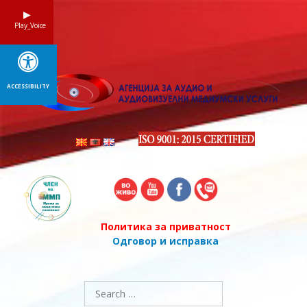
Skip
to
Play_Voice
content
ACCESSIBILITY
Политика за приватност
Одговор и исправка
Search
for: