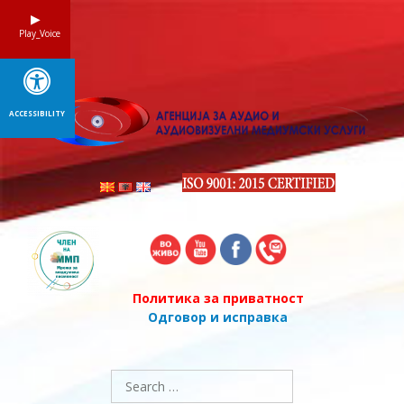
Skip
to
Play_Voice
content
ACCESSIBILITY
Политика за приватност
Одговор и исправка
Search
for: