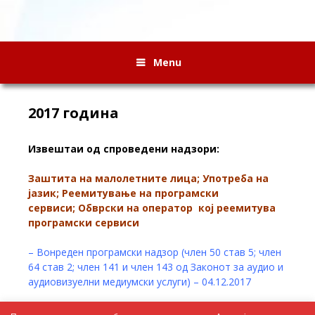
Menu
2017 година
Извештаи од спроведени надзори:
Заштита на малолетните лица; Употреба на
јазик; Реемитување на програмски
сервиси; Обврски на оператор кој реемитува
програмски сервиси
– Вонреден програмски надзор (член 50 став 5; член
64 став 2; член 141 и член 143 од Законот за аудио и
аудиовизуелни медиумски услуги) – 04.12.2017
– Редовен програмски надзор (член 50 став 5; член