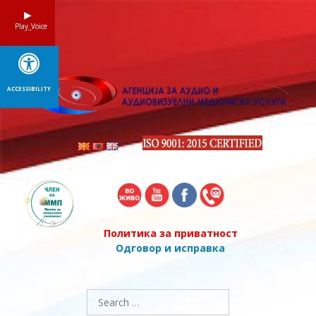
Skip
to
Play_Voice
content
ACCESSIBILITY
Политика за приватност
Одговор и исправка
Search
for: