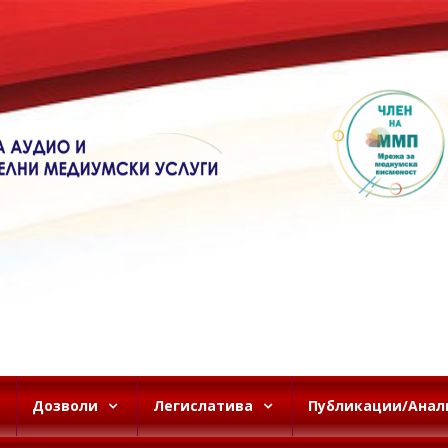
Дозволи
Легислатива
Публикации/Анал