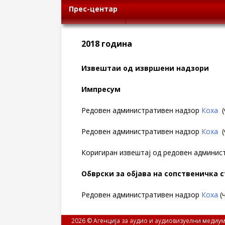
Прес-центар
2018 година
Извештаи од извршени надзори
Импресум
Редовен административен надзор
Коха
(
Редовен административен надзор
Коха
(
Коригиран извештај од редовен админис
Обврски за објава на сопственичка 
Редовен административен надзор
Коха
(
2026 © Агенција за аудио и аудиовизуелни медиум