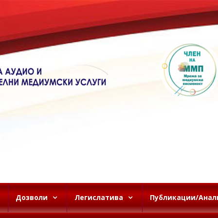
Дозволи
Легислатива
Публикации/Анал