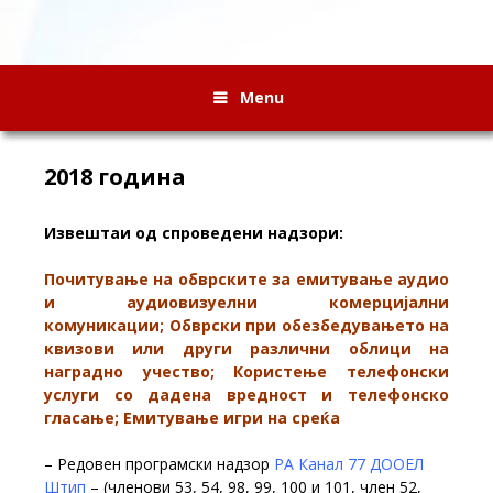
Menu
2018 година
Извештаи од спроведени надзори:
Почитување на обврските за емитување аудио
и аудиовизуелни комерцијални
комуникации; Обврски при обезбедувањето на
квизови или други различни облици на
наградно учество; Користење телефонски
услуги со дадена вредност и телефонско
гласање; Eмитување игри на среќа
– Редовен програмски надзор
РА Канал 77 ДООЕЛ
Штип
– (членови 53, 54, 98, 99, 100 и 101, член 52,