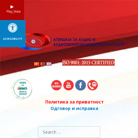
Skip
to
Play_Voice
content
ACCESSIBILITY
Политика за приватност
Одговор и исправка
Search
for: