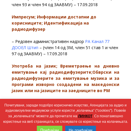
член 93 и член 94 од ЗААВМУ) – 17.09.2018
Импресум; Информации достапни до
корисниците; Идентификација на
радиодифузер
– Редовен административен надзор
РА Канал 77
ДООЕЛ Штип
– (член 14 од ЗМ, член 51 став 1 и член
97 од ЗААВМУ) – 17.09.2018
Употреба на јазик; Времетраење на дневно
емитување кај радиодифузерите;Обврски на
радиодифузерите за емитување музика и за
програми изворно создадени на македонски
јазик или на јазиците на заедниците во
РМ
– Редовен програмски надзор
РА Канал 77 ДООЕЛ
Почитувани, заради подобро корисничко искуство, Агенцијата за аудио и
Штип
– (член 64, член 90, член 92 ставови 1 и 14 и
аудиовизуелни медиумски услуги користи „колачиња“ ("cookies"). Повеќе
член 92 став 15 од ЗААВМУ) – 12.09.2018
за „колачињата“ можете да прочитате на
ЛИНКОТ
. Со понатамошно
користење на веб страницата, се сложувате со користење на колачињата.
Wingaga
Прифаќам
Не прифаќам