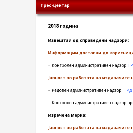
Прес-центар
2018 година
Извештаи од спроведени надзори:
Информации достапни до корисниц
– Контролен административен надзор
ТР
Jавност во работата на издавачите
– Редовен административен надзор
ТРД
– Контролен административен надзор в
Изречена мерка:
Jавност во работата на издавачите