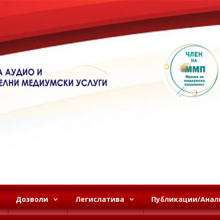
Дозволи
Легислатива
Публикации/Анал