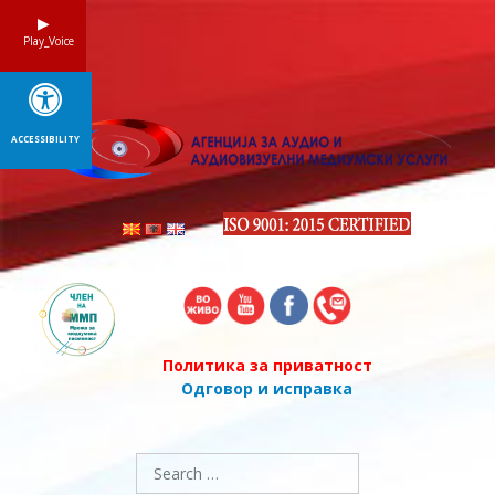
Skip
to
Play_Voice
content
ACCESSIBILITY
Политика за приватност
Одговор и исправка
Search
for: