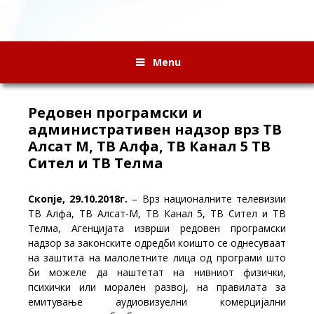
Menu
Редовен програмски и
административен надзор врз ТВ
Алсат М, ТВ Алфа, ТВ Канал 5 ТВ
Сител и ТВ Телма
Скопје, 29.10.2018г.
– Врз националните телевизии
ТВ Алфа, ТВ Алсат-М, ТВ Канал 5, ТВ Сител и ТВ
Телма, Агенцијата изврши редовен програмски
надзор за законските одредби коишто се однесуваат
на заштита на малолетните лица од програми што
би можеле да наштетат на нивниот физички,
психички или морален развој, на правилата за
емитување аудиовизуелни комерцијални