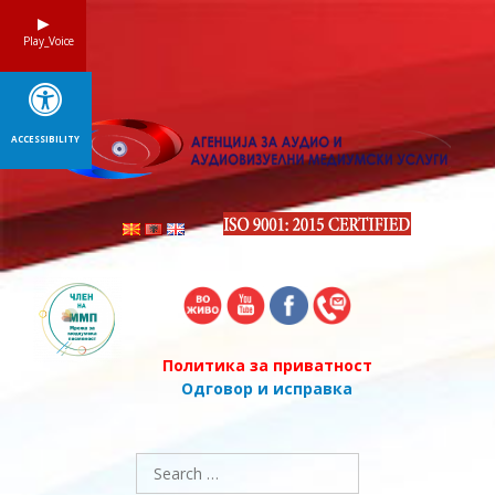
Skip
to
Play_Voice
content
ACCESSIBILITY
Политика за приватност
Одговор и исправка
Search
for: