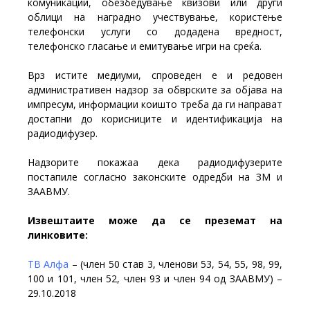
комуникации
, обезбедување квизови или други
облици на наградно учествување, користење
телефонски услуги со додадена вредност,
телефонско гласање и емитување игри на среќа.
Врз истите медиуми, спроведен е и редовен
административен надзор за обврските за објава на
импресум, информации коишто треба да ги направат
достапни до корисниците и идентификација на
радиодифузер.
Надзорите покажаа дека радиодифузерите
постапиле согласно законските одредби на ЗМ и
ЗААВМУ.
Извештаите може да се преземат на
линковите:
ТВ Алфа
– (член 50 став 3, членови 53, 54, 55, 98, 99,
100 и 101, член 52, член 93 и член 94 од ЗААВМУ) –
29.10.2018