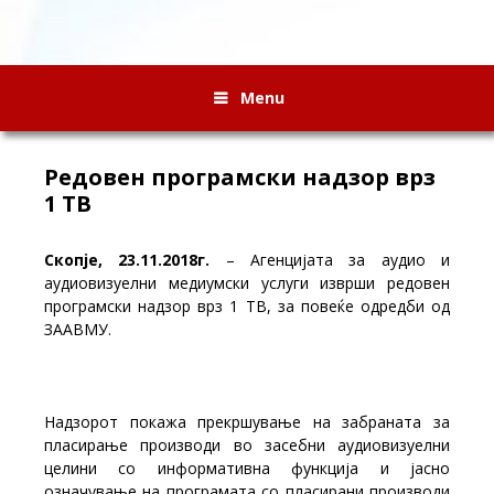
Menu
Редовен програмски надзор врз
1 ТВ
Скопје, 23.11.2018г.
– Агенцијата за аудио и
аудиовизуелни медиумски услуги изврши редовен
програмски надзор врз 1 ТВ, за повеќе одредби од
ЗААВМУ.
Надзорот покажа прекршување на забраната за
пласирање производи во засебни аудиовизуелни
целини со информативна функција и јасно
означување на програмата со пласирани производи