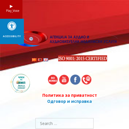
Skip
to
Play_Voice
content
ACCESSIBILITY
Политика за приватност
Одговор и исправка
Search
for: