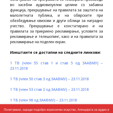
во засебни аудиовизуелни целини со забавна
функција, прекршување на правилата за заштита на
малолетната публика,
и на обврските при
обезбедување квизови и други облици за наградно
учество. Прекршување е констатирано и на
правилата за прикриено рекламирање, условите за
рекламирање и телешопинг, како и на правилата за
рекламирање на поделен екран.
Изештаите се достапни на следните линкови:
1 ТВ (член 55 став 1 и став 5 од ЗААВМУ) –
23.11.2018
1 ТВ (член 50 став 3 од ЗААВМУ) – 23.11.2018
1 ТВ (член 53 став 2 од ЗААВМУ) – 23.11.2018
1 ТВ (член 98 од ЗААВМУ) – 23.11.2018
Почитувани, заради подобро корисничко искуство, Агенцијата за аудио и
1 ТВ (член 52 од ЗААВМУ – 23.11.2018