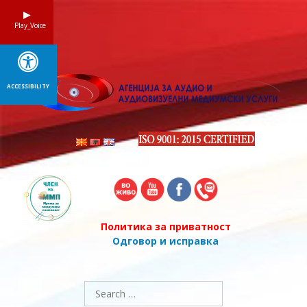
Skip
to
Play_Voice
content
ACCESSIBILITY
Политика за приватност
Одговор и исправка
Search
for: