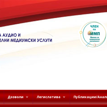
Дозволи
Легислатива
Публикации/Анал