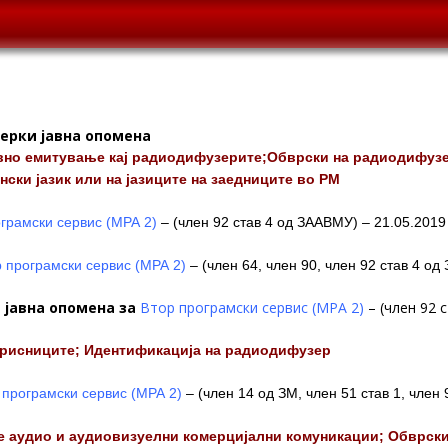
ерки јавна опомена
евно емитување кај радиодифузерите;Обврски на радиодифузе
ски јазик или на јазиците на заедниците во РМ
грамски сервис (МРА 2)
– (член 92 став 4 од ЗААВМУ) – 21.05.2019
 програмски сервис (МРА 2)
– (член 64, член 90, член 92 став 4 о
 јавна опомена за
Втор програмски сервис (МРА 2)
– (член 92 
рисниците; Идентификација на радиодифузер
 програмски сервис (МРА 2)
– (член 14 од ЗМ, член 51 став 1, член
е аудио и аудиовизуелни комерцијални комуникации; Обврски