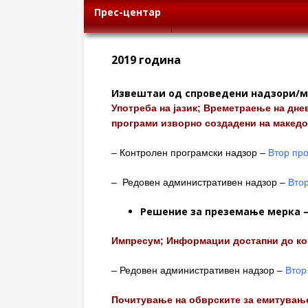
Прес-центар
2019 година
Извештаи од спроведени надзори/м
Употреба на јазик; Времетраење на дн
програми изворно создадени на македон
– Контролен програмски надзор –
Втор про
– Редовен административен надзор –
Втор
Решение за преземање мерка –
Импресум; Информации достапни до ко
– Редовен административен надзор –
Втор
Почитување на обврските за емитувањ