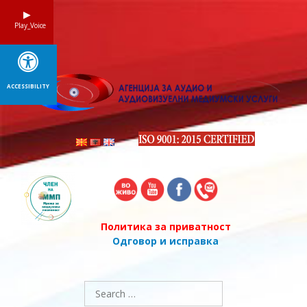
Skip
to
Play_Voice
content
ACCESSIBILITY
Политика за приватност
Одговор и исправка
Search
for: