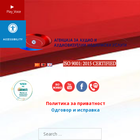
Skip
to
Play_Voice
content
ACCESSIBILITY
Политика за приватност
Одговор и исправка
Search
for: