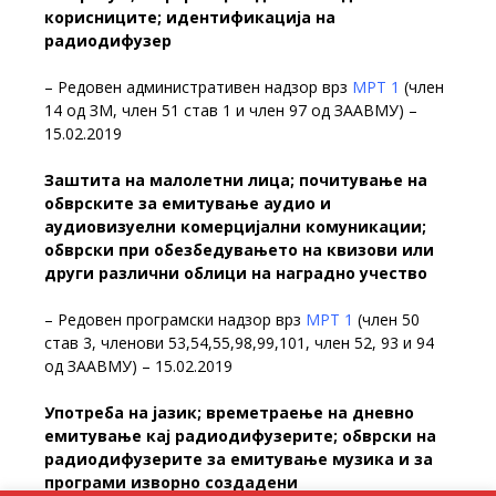
корисниците; идентификација на
радиодифузер
– Редовен административен надзор врз
МРТ 1
(член
14 од ЗМ, член 51 став 1 и член 97 од ЗААВМУ) –
15.02.2019
Заштита на малолетни лица; почитување на
обврските за емитување аудио и
аудиовизуелни комерцијални комуникации;
обврски при обезбедувањето на квизови или
други различни облици на наградно учество
– Редовен програмски надзор врз
МРТ 1
(член 50
став 3, членови 53,54,55,98,99,101, член 52, 93 и 94
од ЗААВМУ) – 15.02.2019
Употреба на јазик; времетраење на дневно
емитување кај радиодифузерите; обврски на
радиодифузерите за емитување музика и за
програми изворно создадени