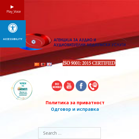
Skip
to
Play_Voice
content
ACCESSIBILITY
Политика за приватност
Одговор и исправка
Search
for: