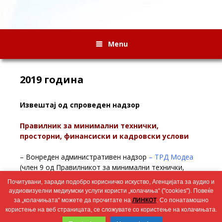
Menu
2019 година
Извештај од спроведен надзор
Правилник за минимални технички,
просторни, финансиски и кадровски услови
– Вонреден административен надзор
– ТРД Модеа
(член 9 од Правилникот за минимални технички,
просторни, финансиски и кадровски услови за
Почитувани, заради подобро корисничко искуство, Агенцијата за аудио и
добивање дозвола за радио и телевизиско
аудиовизуелни медиумски услуги користи „колачиња“ ("cookies"). Повеќе
емитување) – 08.06.2019
за „колачињата“ можете да прочитате на
ЛИНКОТ
. Со понатамошно
користење на веб страницата, се сложувате со користење на колачињата.