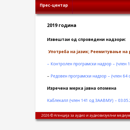
Прес-центар
2019 година
Извештаи од спроведени надзори:
Употреба на јазик; Реемитување на
– Контролен програмски надзор – (член 1
–
Редовен програмски надзор – (член 64 с
Изречена мерка јавна опомена
Каблекалл (член 141 од ЗААВМУ) – 03.05.
2026 © Агенција за аудио и аудиовизуелни медиум