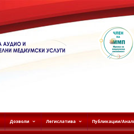
Дозволи
Легислатива
Публикации/Анал