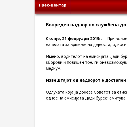
Прес-центар
Вонреден надзор по службена до
Скопје, 21 февруари 2019г.
– При вонре
начелата за вршење на дејноста, односн
Имено, водителот на емисијата „Јади бур
зборови и повишен тон, ги оневозможува
медиум.
Извештајот од надзорот е достапен 
Одлуката која ја донесе Советот за етик
однос на емисијата „Јади бурек“ емитува