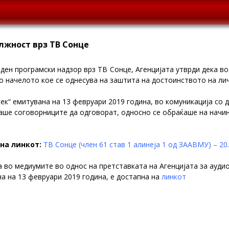
лжност врз ТВ Сонце
ден програмски надзор врз ТВ Сонце, Агенцијата утврди дека во 
о начелото кое се однесува на заштита на достоинството на ли
ек“ емитувана на 13 февруари 2019 година, во комуникација со 
ше соговорниците да одговорат, односно се обраќаше на начин 
на линкот:
ТВ Сонце (член 61 став 1 алинеја 1 од ЗААВМУ) – 20
а во медиумите во однос на претставката на Агенцијата за ауди
на на 13 февруари 2019 година, е достапна на
линкот