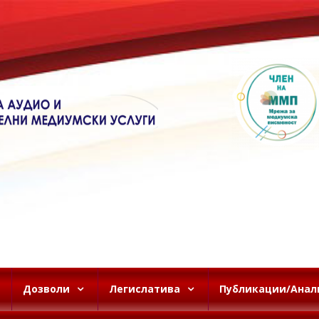
Дозволи
Легислатива
Публикации/Анал