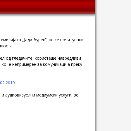
емисијата „Јади бурек“, не се почитувани
чноста.
дел од гледачите, користеше навредливи
кој е непримерен за комуникација преку
.02.2019
о и аудиовизуелни медиумски услуги, во