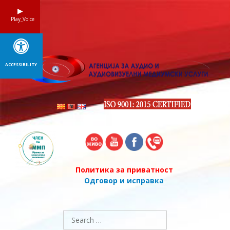
Skip
to
Play_Voice
content
ACCESSIBILITY
Политика за приватност
Одговор и исправка
Search
for: