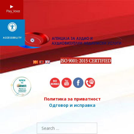
Skip
to
Play_Voice
content
ACCESSIBILITY
Политика за приватност
Одговор и исправка
Search
for: