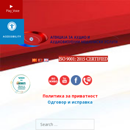
Skip
to
Play_Voice
content
ACCESSIBILITY
Политика за приватност
Одговор и исправка
Search
for: