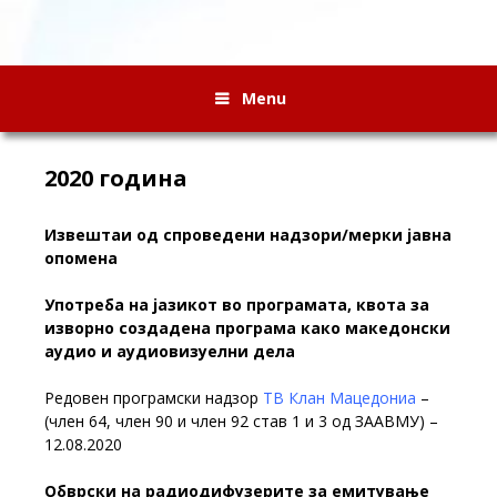
Menu
2020 година
Извештаи од спроведени надзори/мерки јавна
опомена
Употреба на јазикот во програмата, квота за
изворно создадена програма како македонски
аудио и аудиовизуелни дела
Редовен програмски надзор
ТВ Клан Мацедониа
–
(член 64, член 90 и член 92 став 1 и 3 од ЗААВМУ) –
12.08.2020
Обврски на радиодифузерите за емитување