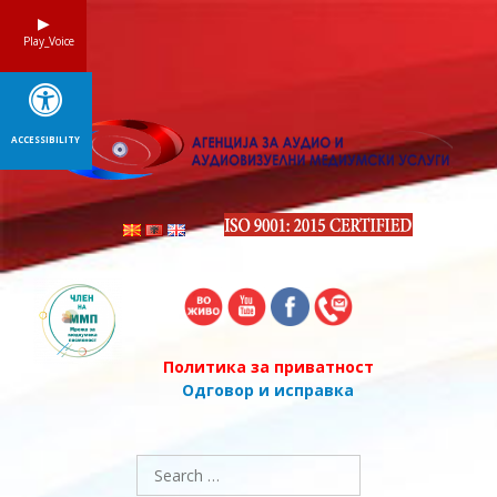
Skip
to
Play_Voice
content
ACCESSIBILITY
Политика за приватност
Одговор и исправка
Search
for: