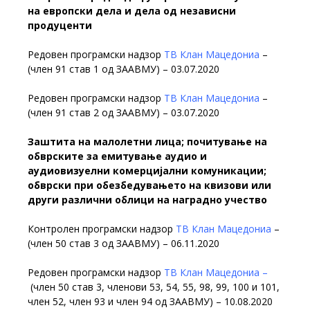
на европски дела и дела од независни
продуценти
Редовен програмски надзор
ТВ Клан Мацедониа
–
(член 91 став 1 од ЗААВМУ) – 03.07.2020
Редовен програмски надзор
ТВ Клан Мацедониа
–
(член 91 став 2 од ЗААВМУ) – 03.07.2020
Заштита на малолетни лица; почитување на
обврските за емитување аудио и
аудиовизуелни комерцијални комуникации;
обврски при обезбедувањето на квизови или
други различни облици на наградно учество
Контролен програмски надзор
ТВ Клан Мацедониа
–
(член 50 став 3 од ЗААВМУ) – 06.11.2020
Редовен програмски надзор
ТВ Клан Мацедониа –
(член 50 став 3, членови 53, 54, 55, 98, 99, 100 и 101,
член 52, член 93 и член 94 од ЗААВМУ) – 10.08.2020