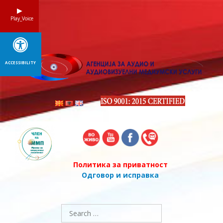
Skip
to
Play_Voice
content
ACCESSIBILITY
Политика за приватност
Одговор и исправка
Search
for: