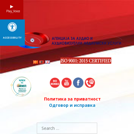
Skip
to
Play_Voice
content
ACCESSIBILITY
Политика за приватност
Одговор и исправка
Search
for: