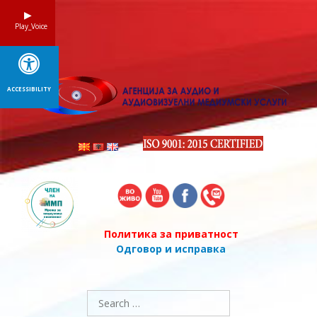
Skip
to
Play_Voice
content
ACCESSIBILITY
Политика за приватност
Одговор и исправка
Search
for: