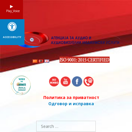
Skip
to
Play_Voice
content
ACCESSIBILITY
Политика за приватност
Одговор и исправка
Search
for: