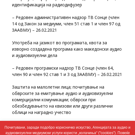
идентификација на радиодифузер
– Редовен административен надзор ТВ Сонце (член
14 од Закон за медиуми, член 51 став 1 и член 97 од
ЗААВМУ) – 26.02.2021
Употреба на јазикот во програмата, квота за
изворно создадена програма како македонски аудио
и аудиовизуелни дела
– Редовен програмски надзор ТВ Сонце (член 64,
член 90 и член 92 став 1 и 3 од ЗААВМУ) – 26.02.2021
Заштита на малолетни лица; почитување на
обврските за емитување аудио и аудиовизуелни
комерцијални комуникации; обврски при
обезбедувањето на квизови или други различни
облици на наградно учество
– Редовен програмски надзор ТВ Сонце (член 50
Почитувани, заради подобро корисничко искуство, Агенцијата за аудио и
став 3, членови 53, 54, 55, 98, 99, 100 и 101, член 52,
аудиовизуелни медиумски услуги користи „колачиња“ ("cookies"). Повеќе