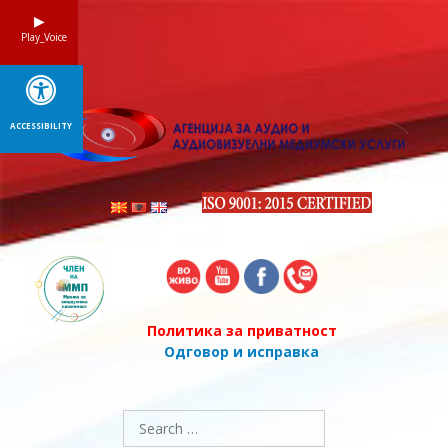
Skip
to
Play_Voice
content
ACCESSIBILITY
Политика за приватност
Одговор и исправка
Search
for: