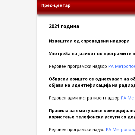
Прес-центар
2021 година
Извештаи од спроведени надзори
Употреба на јазикот во програмите
Редовен програмски надзор
РА Метропол
Обврски коишто се однесуваат на о
објава на идентификација на ради
Редовен административен надзор
РА Ме
Правила за емитување комерцијални
користење телефонски услуги со до
Редовен програмски надзо
РА Метропол