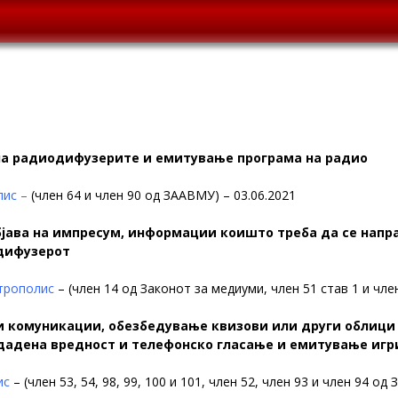
 на радиодифузерите и емитување програма на радио
ис –
(член 64 и член 90 од ЗААВМУ) – 03.06.2021
бјава на импресум, информации коишто треба да се напр
одифузерот
трополис
– (член 14 од Законот за медиуми, член 51 став 1 и чле
 комуникации, обезбедување квизови или други облици
дадена вредност и телефонско гласање и емитување игри
ис
– (член 53, 54, 98, 99, 100 и 101, член 52, член 93 и член 94 од