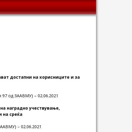
ават достапни на корисниците и за
н 97 од ЗААВМУ) – 02.06.2021
 на наградно учествување
,
 на среќа
 ЗААВМУ) – 02.06.2021