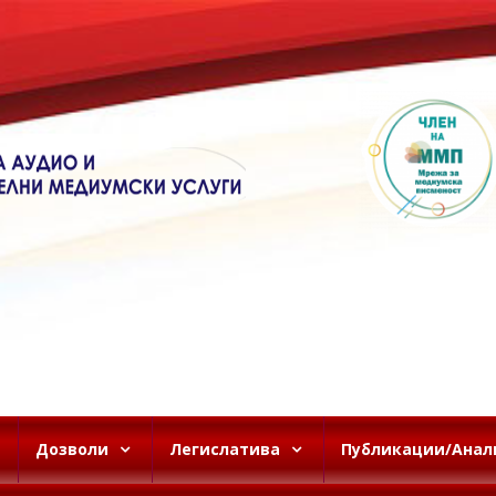
Дозволи
Легислатива
Публикации/Анал