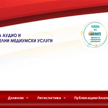
Дозволи
Легислатива
Публикации/Анал