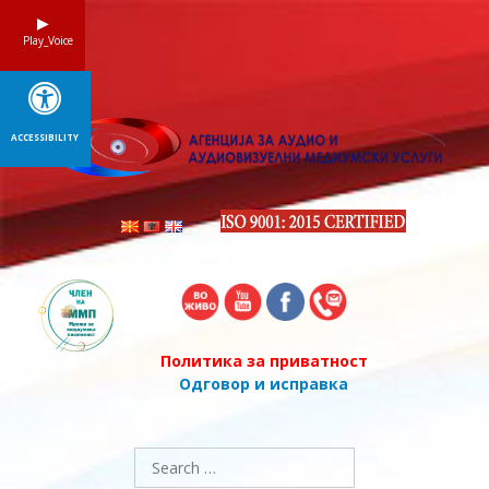
Skip
to
Play_Voice
content
ACCESSIBILITY
Политика за приватност
Одговор и исправка
Search
for: