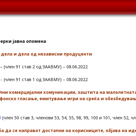
ерки јавна опомена
 дела и дела од независни продуценти
– (член 91 став 2 од ЗААВМУ) – 08.06.2022
 –
(член 91 став 1 од ЗААВМУ) – 08.06.2022
лни комерцијални комуникации, заштита на малолетната
ефонско гласање, емитување игри на среќа и обезбедувањ
М
(член 50 став 3, членови 53, 54, 55, 98, 99, 100 и 101, член 52, 
 да се направат достапни на корисниците, објава на и