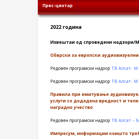
Прес-центар
2022 година
Извештаи од спроведени надзори/М
Обврски за европски аудиовизуелни
Редовен програмски надзор
ТВ Алсат- М
Редовен програмски надзор
ТВ Алсат- М
Правила при емитување аудиовизуе
услуги со додадена вредност и тел
наградно учество
Редовен програмски надзор
ТВ Алсат – 
Импресум, информации коишто треба