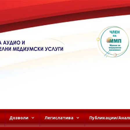
Дозволи
Легислатива
Публикации/Анал