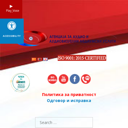
Skip
to
Play_Voice
content
ACCESSIBILITY
Политика за приватност
Одговор и исправка
Search
for: