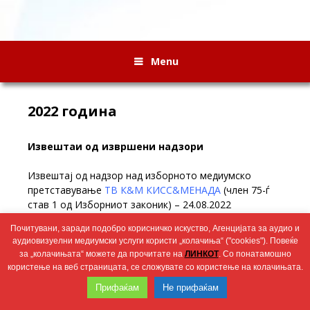
Menu
2022 година
Извештаи од извршени надзори
Извештај од надзор над изборното медиумско
претставување
ТВ К&М КИСС&МЕНАДА
(член 75-ѓ
став 1 од Изборниот законик) – 24.08.2022
Почитувани, заради подобро корисничко искуство, Агенцијата за аудио и
Wingaga
аудиовизуелни медиумски услуги користи „колачиња“ ("cookies"). Повеќе
provides
2026 © Агенција за аудио и аудиовизуелни медиумски услуги
за „колачињата“ можете да прочитате на
ЛИНКОТ
. Со понатамошно
unique
користење на веб страницата, се сложувате со користење на колачињата.
content
Прифаќам
Не прифаќам
and
entertaining