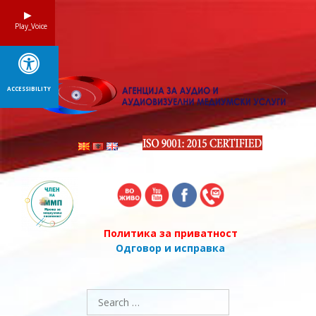
Skip
to
Play_Voice
content
ACCESSIBILITY
Политика за приватност
Одговор и исправка
Search
for: