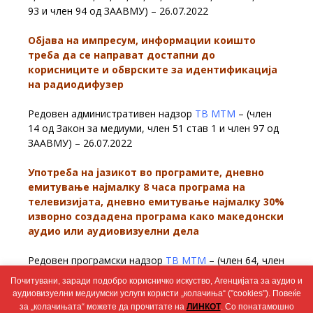
93 и член 94 од ЗААВМУ) – 26.07.2022
Објава на импресум, информации коишто
треба да се направат достапни до
корисниците и обврските за идентификација
на радиодифузер
Редовен административен надзор
ТВ МТМ
– (член
14 од Закон за медиуми, член 51 став 1 и член 97 од
ЗААВМУ) – 26.07.2022
Употреба на јазикот во програмите, дневно
емитување најмалку 8 часа програма на
телевизијата, дневно емитување најмалку 30%
изворно создадена програма како македонски
аудио или аудиовизуелни дела
Редовен програмски надзор
ТВ МТМ
– (член 64, член
90, член 92 ставови 1 и 3 од ЗААВМУ) – 19.07.2022
Почитувани, заради подобро корисничко искуство, Агенцијата за аудио и
аудиовизуелни медиумски услуги користи „колачиња“ ("cookies"). Повеќе
за „колачињата“ можете да прочитате на
ЛИНКОТ
. Со понатамошно