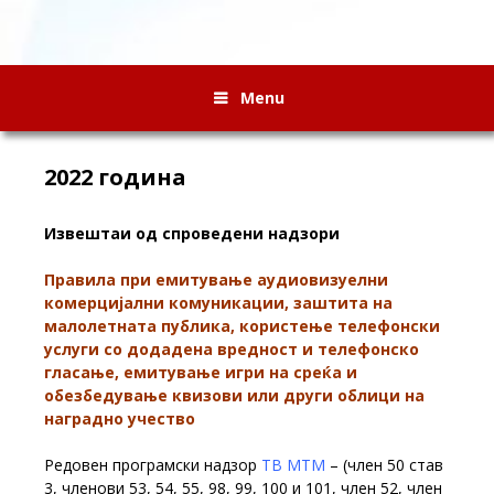
Menu
2022 година
Извештаи од спроведени надзори
Правила при емитување аудиовизуелни
комерцијални комуникации, заштита на
малолетната публика, користење телефонски
услуги со додадена вредност и телефонско
гласање, емитување игри на среќа и
обезбедување квизови или други облици на
наградно учество
Редовен програмски надзор
ТВ МТМ
– (член 50 став
3, членови 53, 54, 55, 98, 99, 100 и 101, член 52, член