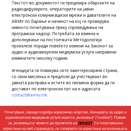
Текстот во документот ги прецизира обврските на
радиодифузерите, операторите на јавни
електронски комуникациски мрежи и давателите на
АВМУ по барање и начинот на кој се проверува
нивното почитување преку спроведување на
програмски надзор. Потребата за измена и
дополнување на постоечката Методологија
произлезе поради повеќето измени на Законот за
аудио и аудиовизуелни медиумски услуги направени
изминатите неколку години.
Агенцијата ги повикува сите заинтересирани страни,
со свои мислења и предлози да учествуваат во
јавната расправа и истите во писмена форма да ги
достават по електронски пат на е-адресата
contact@avmu.mk
.
Јавната расправа трае 60 дена, заклучно со 17
Почитувани, заради подобро корисничко искуство, Агенцијата за аудио и
септември
2022 година.
аудиовизуелни медиумски услуги користи „колачиња“ ("cookies"). Повеќе
за „колачињата“ можете да прочитате на
ЛИНКОТ
. Со понатамошно
користење на веб страницата, се сложувате со користење на колачињата.