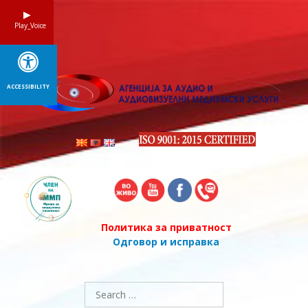
Skip
to
Play_Voice
content
ACCESSIBILITY
Политика за приватност
Одговор и исправка
Search
for: